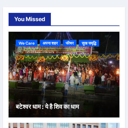
You Missed
We Care
अपना शहर
फीचर
सुख समृद्धि
बटेश्वर धाम : ये है शिव का धाम