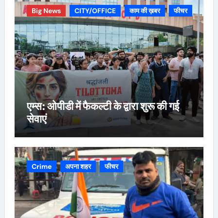
Big News
CITY/OFFICE
काम की ख़बर
फीचर
एम्स: ओपीडी में फैकल्टी के द्वारा शुरू की गई
सेवाएं
Crime
अपना शहर
फीचर