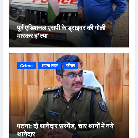
पूर्व एडिशनल एसपी के ड्राइवर की गोली
मारकर ह’त्या
Crime
अपना शहर
फीचर
पटना: दो थानेदार सस्पेंड, चार थानों में नये
थानेदार