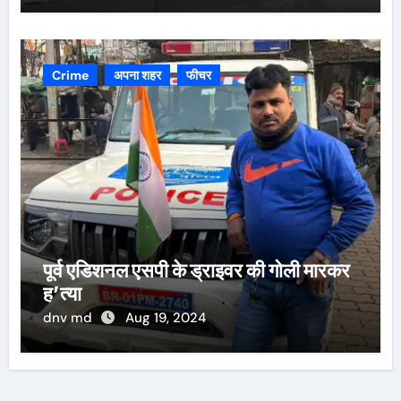
Crime
अपना शहर
फीचर
पूर्व एडिशनल एसपी के ड्राइवर की गोली मारकर
ह’त्या
dnv md
Aug 19, 2024