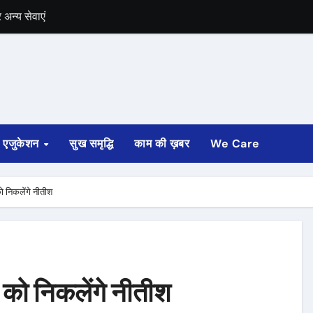
में भी चुनाव की घोषणा
 ट्रेन पटरी से उतरी
ी
्ता साफ
एजुकेशन
सुख समृद्धि
काम की ख़बर
We Care
ोड़ रुपए मंजूर किए
अगस्त तक होगी
ो निकलेंगे नीतीश
 को निकलेंगे नीतीश