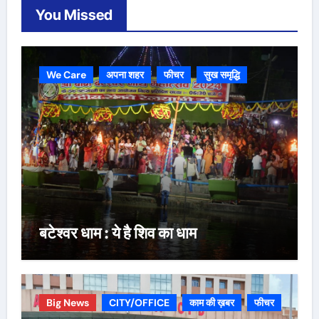
You Missed
We Care
अपना शहर
फीचर
सुख समृद्धि
बटेश्वर धाम : ये है शिव का धाम
Big News
CITY/OFFICE
काम की ख़बर
फीचर