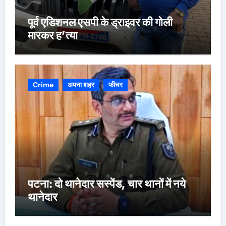
पूर्व एडिशनल एसपी के ड्राइवर की गोली
मारकर ह’त्या
Crime
अपना शहर
फीचर
पटना: दो थानेदार सस्पेंड, चार थानों में नये
थानेदार