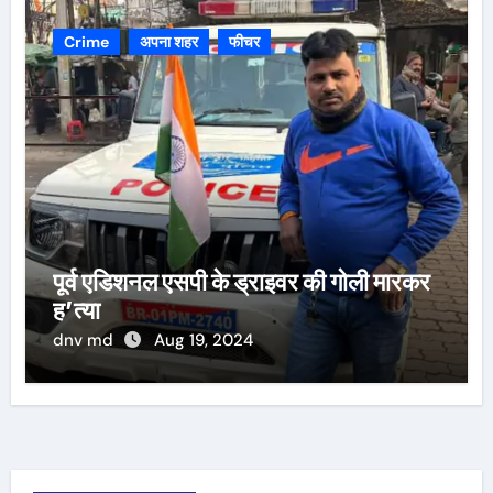
Crime
अपना शहर
फीचर
पूर्व एडिशनल एसपी के ड्राइवर की गोली मारकर
ह’त्या
dnv md
Aug 19, 2024