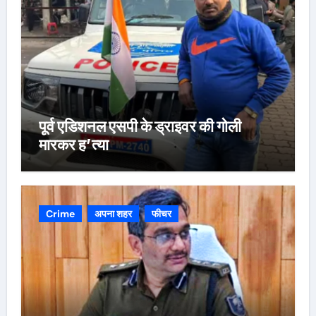
पूर्व एडिशनल एसपी के ड्राइवर की गोली
मारकर ह’त्या
Crime
अपना शहर
फीचर