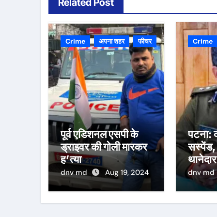
Related Post
Crime
अपना शहर
फीचर
Crime
पूर्व एडिशनल एसपी के
पटना: द
ड्राइवर की गोली मारकर
सस्पेंड,
ह’त्या
थानेदार
dnv md
Aug 19, 2024
dnv md