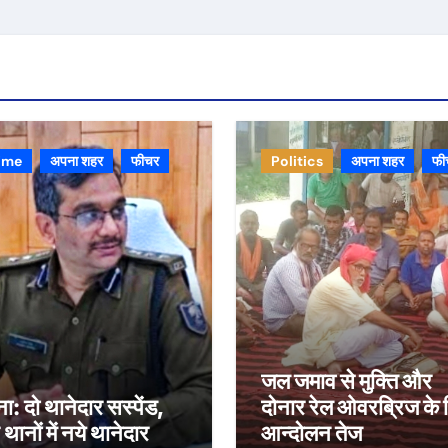
ime
अपना शहर
फीचर
Politics
अपना शहर
फी
जल जमाव से मुक्ति और
ा: दो थानेदार सस्पेंड,
दोनार रेल ओवरब्रिज के 
थानों में नये थानेदार
आन्दोलन तेज