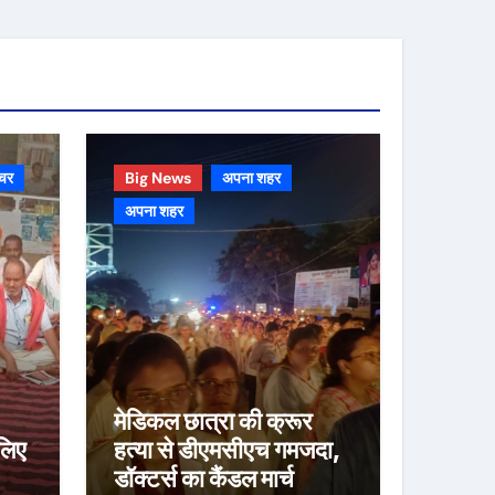
चर
Big News
अपना शहर
अपना शहर
मेडिकल छात्रा की क्रूर
लिए
हत्या से डीएमसीएच गमजदा,
डॉक्टर्स का कैंडल मार्च