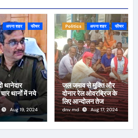
अपना शहर
फीचर
Politics
अपना शहर
फीचर
ो थानेदार
जल जमाव से मुक्ति और
 चार थानों में नये
दोनार रेल ओवरब्रिज के
लिए आन्दोलन तेज
Aug 19, 2024
dnv md
Aug 17, 2024