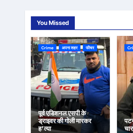
You Missed
Crime
अपना शहर
फीचर
Cr
पूर्व एडिशनल एसपी के
ड्राइवर की गोली मारकर
पटन
ह’त्या
चार 