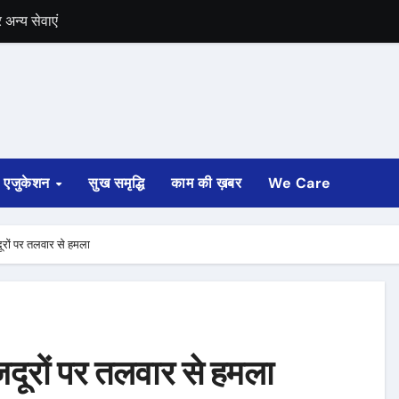
में भी चुनाव की घोषणा
 ट्रेन पटरी से उतरी
ी
्ता साफ
एजुकेशन
सुख समृद्धि
काम की ख़बर
We Care
ोड़ रुपए मंजूर किए
अगस्त तक होगी
दूरों पर तलवार से हमला
मजदूरों पर तलवार से हमला