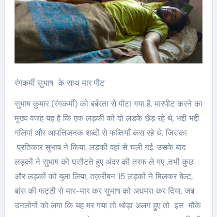
रंगकर्मी सुभाष के साथ मार पीट
सुभाष कुमार (रंगकर्मी) को बर्बरता से पीटा गया है. मारपीट करने का
मुख्य वजह यह है कि एक लड़की को दो लडके छेड़ रहे थे, भद्दी भद्दी
गलियां और आपत्तिजनक शब्दों से फब्तियाँ कस रहे थे. जिसका
प्रतिकार सुभाष ने किया. लड़की वहां से चली गई. उसके बाद
लड़कों ने सुभाष को घसीटते हुए अंदर की तरफ ले गए .तभी कुछ
और लड़कों को बुला लिया, तक़रीबन 15 लड़कों ने मिलकर बेल्ट,
बांस की फट्ठी से मार-मार कर सुभाष को अधमरा कर दिया. जब
उनलोगों को लगा कि यह मर गया तो थोड़ा अलग हुए तो इस मौके