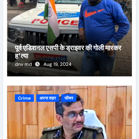
पूर्व एडिशनल एसपी के ड्राइवर की गोली मारकर
ह’त्या
dnv md
Aug 19, 2024
Crime
अपना शहर
फीचर