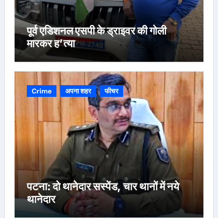
पूर्व एडिशनल एसपी के ड्राइवर की गोली
मारकर ह’त्या
Crime
अपना शहर
फीचर
पटना: दो थानेदार सस्पेंड, चार थानों में नये
थानेदार