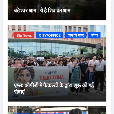
बटेश्वर धाम : ये है शिव का धाम
Big News
CITY/OFFICE
काम की ख़बर
फीचर
एम्स: ओपीडी में फैकल्टी के द्वारा शुरू की गई
सेवाएं