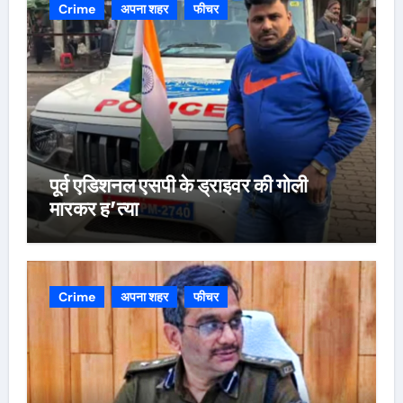
Crime
अपना शहर
फीचर
पूर्व एडिशनल एसपी के ड्राइवर की गोली
मारकर ह’त्या
Crime
अपना शहर
फीचर