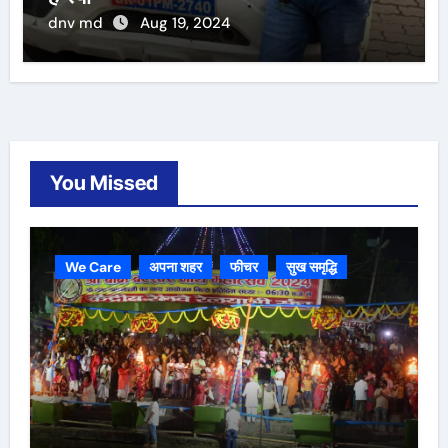
dnv md
Aug 19, 2024
You Missed
We Care
अपना शहर
फीचर
सुख समृद्धि