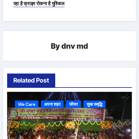
navigation
रहा है क्राइम रोकना है मुश्किल
By
dnv md
Related Post
We Care
अपना शहर
फीचर
सुख समृद्धि