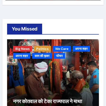
You Missed
Big News
Politics
We Care
अपना शहर
अपना शहर
काम की ख़बर
फीचर
नगर कोतवाल को टेका राज्यपाल ने माथा