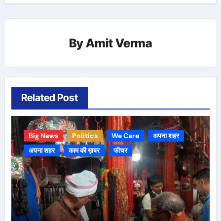
By
Amit Verma
Related Post
Big News
Politics
We Care
अपना शहर
अपना शहर
काम की ख़बर
फीचर