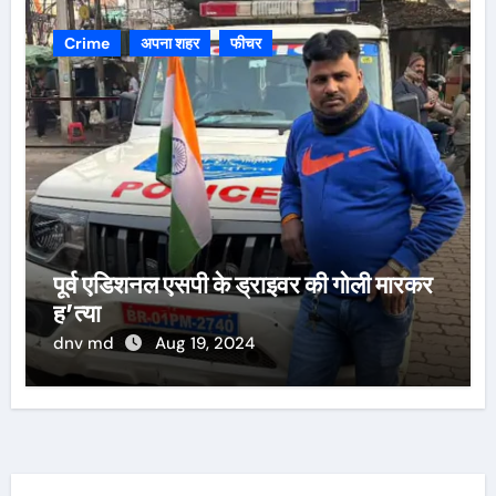
Crime
अपना शहर
फीचर
पूर्व एडिशनल एसपी के ड्राइवर की गोली मारकर
ह’त्या
dnv md
Aug 19, 2024