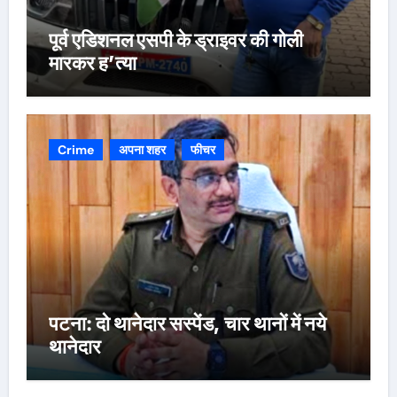
पूर्व एडिशनल एसपी के ड्राइवर की गोली
मारकर ह’त्या
Crime
अपना शहर
फीचर
पटना: दो थानेदार सस्पेंड, चार थानों में नये
थानेदार