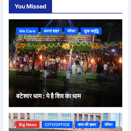
You Missed
We Care
अपना शहर
फीचर
सुख समृद्धि
बटेश्वर धाम : ये है शिव का धाम
Big News
CITY/OFFICE
काम की ख़बर
फीचर