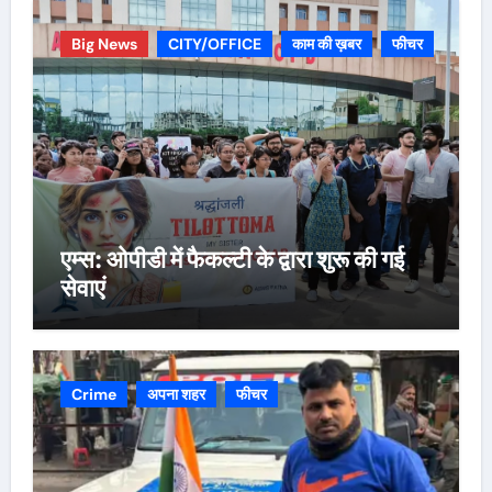
Big News
CITY/OFFICE
काम की ख़बर
फीचर
एम्स: ओपीडी में फैकल्टी के द्वारा शुरू की गई
सेवाएं
Crime
अपना शहर
फीचर