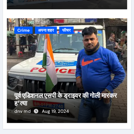
Crime
अपना शहर
फीचर
पूर्व एडिशनल एसपी के ड्राइवर की गोली मारकर
ह’त्या
dnv md
Aug 19, 2024