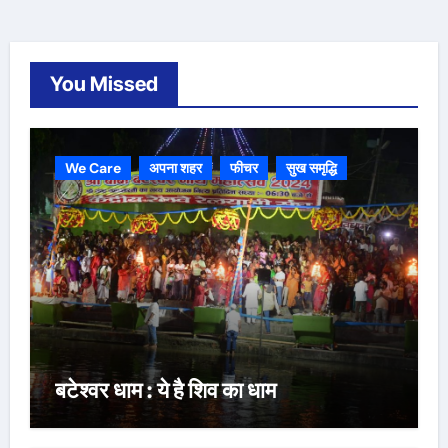
You Missed
We Care
अपना शहर
फीचर
सुख समृद्धि
बटेश्वर धाम : ये है शिव का धाम