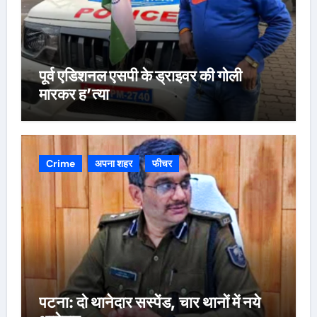
पूर्व एडिशनल एसपी के ड्राइवर की गोली
मारकर ह’त्या
Crime
अपना शहर
फीचर
पटना: दो थानेदार सस्पेंड, चार थानों में नये