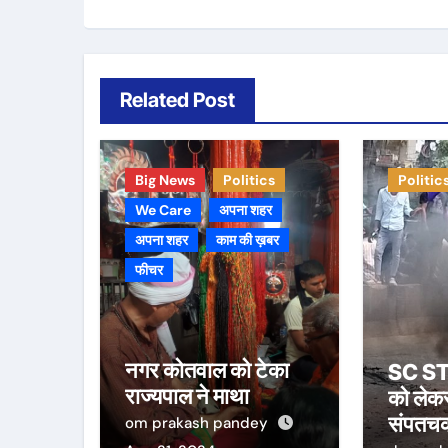
Related Post
Big News
Politics
Politic
We Care
अपना शहर
अपना शहर
काम की ख़बर
फीचर
नगर कोतवाल को टेका
SC ST आ
राज्यपाल ने माथा
को लेक
संपतचक
om prakash pandey