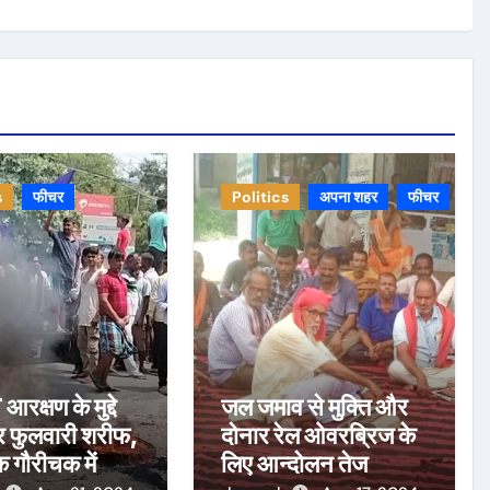
s
फीचर
Politics
अपना शहर
फीचर
रक्षण के मुद्दे
जल जमाव से मुक्ति और
र फुलवारी शरीफ,
दोनार रेल ओवरब्रिज के
 गौरीचक में
लिए आन्दोलन तेज