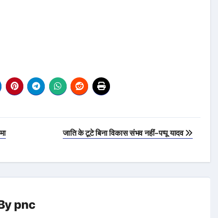
मा
जाति के टूटे बिना विकास संभव नहीं-पप्पू यादव
By
pnc