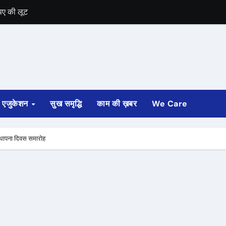
पए की लूट
रेणी की सुरक्षा मिली
श्रेणी की सुरक्षा मिली
 नामांकन
एजुकेशन
सुख समृद्धि
काम की ख़बर
We Care
्‍थापना दिवस समारोह