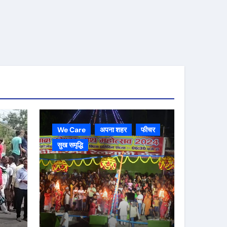
We Care
अपना शहर
फीचर
सुख समृद्धि