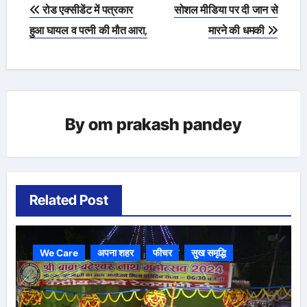
Post
रोड एक्सीडेंट में पत्रकार
सोशल मीडिया पर दी जान से
navigation
हुआ घायल व पत्नी की मौत आरा,
मारने की धमकी
By
om prakash pandey
Related Post
We Care
अपना शहर
फीचर
सुख समृद्धि