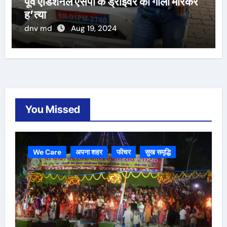
पूर्व एडिशनल एसपी के ड्राइवर की गोली मारकर
ह’त्या
dnv md
Aug 19, 2024
You Missed
We Care
अपना शहर
फीचर
सुख समृद्धि