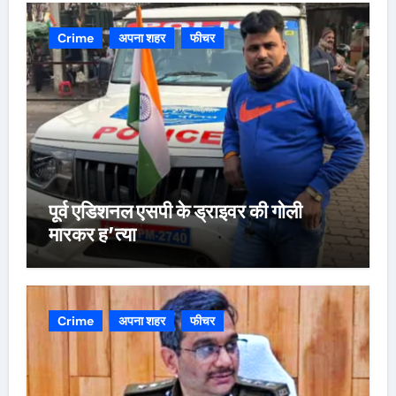
Crime
अपना शहर
फीचर
पूर्व एडिशनल एसपी के ड्राइवर की गोली
मारकर ह’त्या
Crime
अपना शहर
फीचर