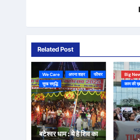
Related Post
We Care
अपना शहर
फीचर
Big Ne
सुख समृद्धि
काम की ख
बटेश्वर धाम : ये है शिव का