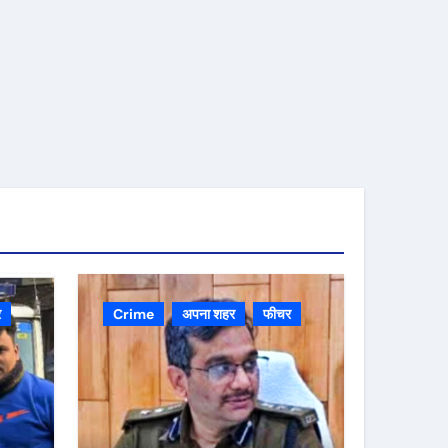
र
Crime
अपना शहर
फीचर