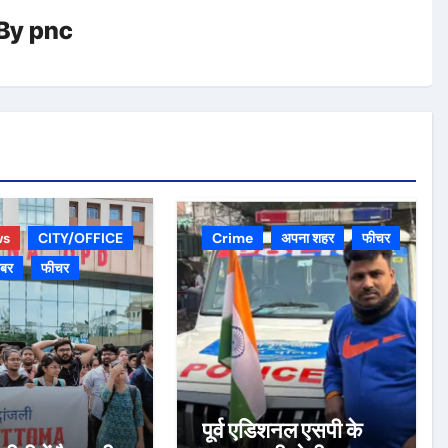
By
pnc
ws
CITY/OFFICE
Crime
अपना शहर
फीचर
़बर
फीचर
पूर्व एडिशनल एसपी के