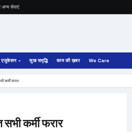
अन्य सेवाएं
में भी चुनाव की घोषणा
 ट्रेन पटरी से उतरी
ी
एजुकेशन
सुख समृद्धि
काम की ख़बर
We Care
्ता साफ
ोड़ रुपए मंजूर किए
सभी कर्मी फरार
अगस्त तक होगी
ेत सभी कर्मी फरार