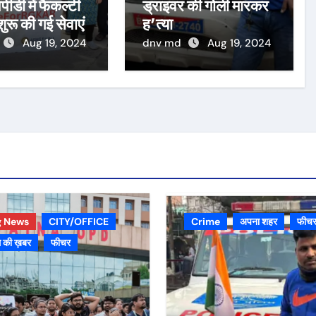
पीडी में फैकल्टी
ड्राइवर की गोली मारकर
 शुरू की गई सेवाएं
ह’त्या
Aug 19, 2024
dnv md
Aug 19, 2024
g News
CITY/OFFICE
Crime
अपना शहर
फीच
 की ख़बर
फीचर