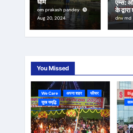
धाम
एम्स: ओ
के द्वारा
om prakash pandey
Aug 20, 2024
dnv md
You Missed
We Care
अपना शहर
फीचर
Bi
सुख समृद्धि
काम