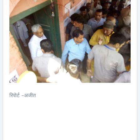
रिपोर्ट -अजीत