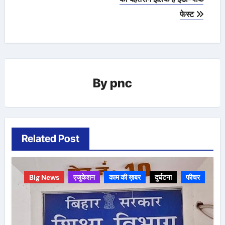
फेस्ट
By
pnc
Related Post
Big News
एजुकेशन
काम की ख़बर
दुर्घटना
फीचर