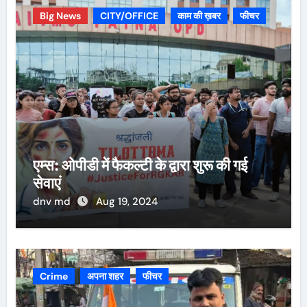
Big News
CITY/OFFICE
काम की ख़बर
फीचर
एम्स: ओपीडी में फैकल्टी के द्वारा शुरू की गई
सेवाएं
dnv md
Aug 19, 2024
Crime
अपना शहर
फीचर