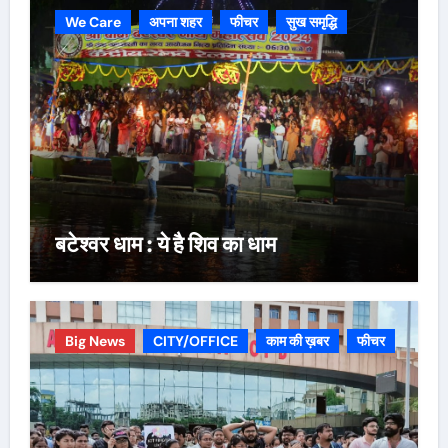
We Care
अपना शहर
फीचर
सुख समृद्धि
बटेश्वर धाम : ये है शिव का धाम
Big News
CITY/OFFICE
काम की ख़बर
फीचर