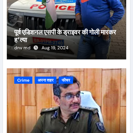
पूर्व एडिशनल एसपी के ड्राइवर की गोली मारकर
ह’त्या
dnv md
Aug 19, 2024
Crime
अपना शहर
फीचर