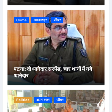
Crime
अपना शहर
फीचर
पटना: दो थानेदार सस्पेंड, चार थानों में नये
थानेदार
Politics
अपना शहर
फीचर