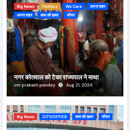
Big News
Politics
We Care
अपना शहर
अपना शहर
काम की ख़बर
फीचर
नगर कोतवाल को टेका राज्यपाल ने माथा
om prakash pandey
Aug 21, 2024
Big News
CITY/OFFICE
काम की ख़बर
फीचर