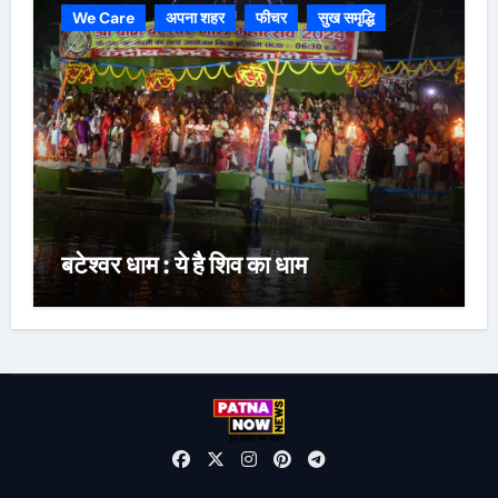
We Care
अपना शहर
फीचर
सुख समृद्धि
बटेश्वर धाम : ये है शिव का धाम