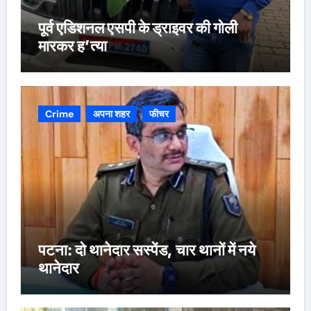
पूर्व एडिशनल एसपी के ड्राइवर की गोली
मारकर ह’त्या
Crime
अपना शहर
फीचर
पटना: दो थानेदार सस्पेंड, चार थानों में नये
थानेदार