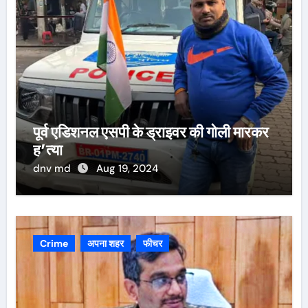
पूर्व एडिशनल एसपी के ड्राइवर की गोली मारकर
ह’त्या
dnv md
Aug 19, 2024
Crime
अपना शहर
फीचर