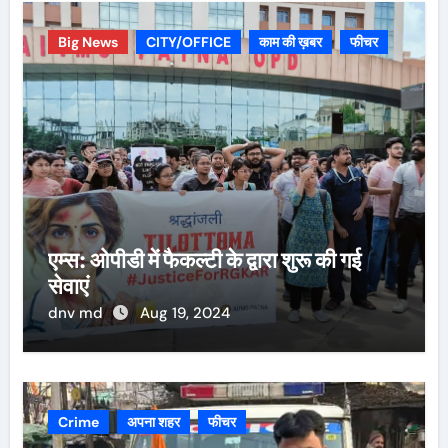
Big News
CITY/OFFICE
काम की ख़बर
फीचर
एम्स: ओपीडी में फैकल्टी के द्वारा शुरू की गई
सेवाएं
dnv md
Aug 19, 2024
Crime
अपना शहर
फीचर