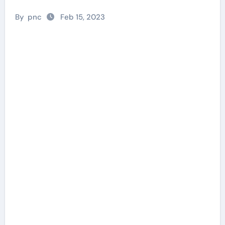
By
pnc
Feb 15, 2023