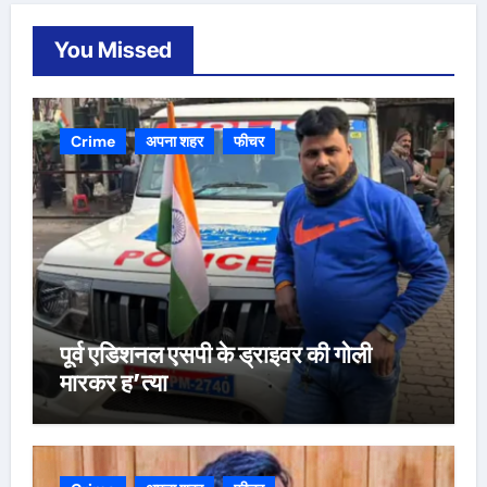
You Missed
Crime
अपना शहर
फीचर
पूर्व एडिशनल एसपी के ड्राइवर की गोली
मारकर ह’त्या