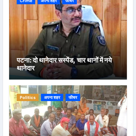
Crime
अपना शहर
फीचर
पटना: दो थानेदार सस्पेंड, चार थानों में नये
थानेदार
Politics
अपना शहर
फीचर