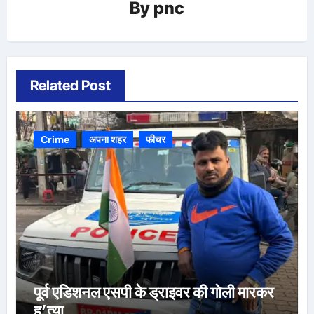
By
pnc
Related Post
Crime
अपना शहर
फीचर
पूर्व एडिशनल एसपी के ड्राइवर की गोली मारकर
ह’त्या