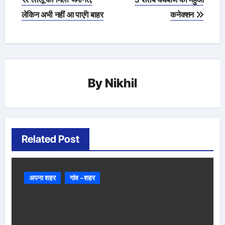
navigation
लेकिन अभी नहीं आ पाएंगे बाहर
कनेक्शन
By
Nikhil
Related Post
अपना शहर
गांव -शहर