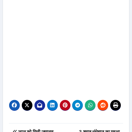
Post
लालू को मिली जमानत,
3 शराब धंधेबाज का महुआ