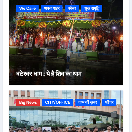
We Care
अपना शहर
फीचर
सुख समृद्धि
बटेश्वर धाम : ये है शिव का धाम
Big News
CITY/OFFICE
काम की ख़बर
फीचर