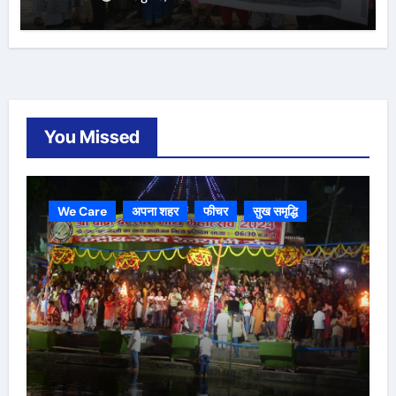
You Missed
We Care
अपना शहर
फीचर
सुख समृद्धि