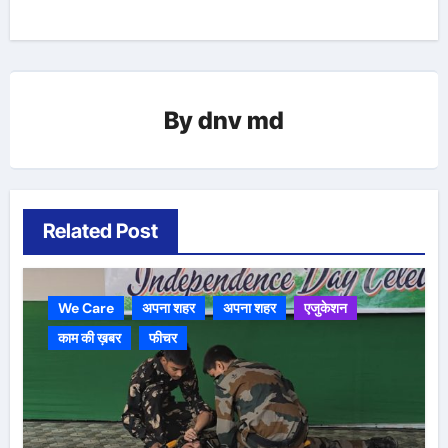
By
dnv md
Related Post
We Care
अपना शहर
अपना शहर
एजुकेशन
काम की ख़बर
फीचर