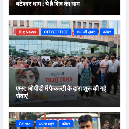
बटेश्वर धाम : ये है शिव का धाम
Big News
CITY/OFFICE
काम की ख़बर
फीचर
एम्स: ओपीडी में फैकल्टी के द्वारा शुरू की गई
सेवाएं
Crime
अपना शहर
फीचर