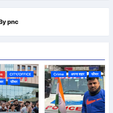
By
pnc
ws
CITY/OFFICE
Crime
अपना शहर
फीचर
़बर
फीचर