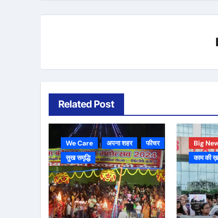
Related Post
We Care
अपना शहर
फीचर
Big Ne
सुख समृद्धि
काम की ख