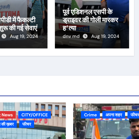
पूर्व एडिशनल एसपी के
पीडी में फैकल्टी
ड्राइवर की गोली मारकर
 शुरू की गई सेवाएं
ह’त्या
Aug 19, 2024
dnv md
Aug 19, 2024
g News
CITY/OFFICE
Crime
अपना शहर
फीच
 की ख़बर
फीचर