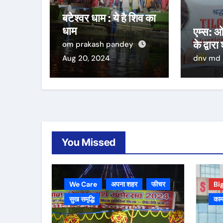
बटेश्वर धाम : ये है शिव का
धाम
एम्स: ओ
के द्वारा
om prakash pandey
Aug 20, 2024
dnv md
You Missed
We Care
अपना शहर
फीचर
Bi
सुख समृद्धि
काम