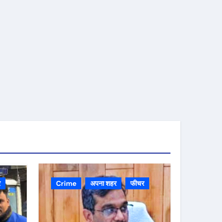
र
Crime
अपना शहर
फीचर