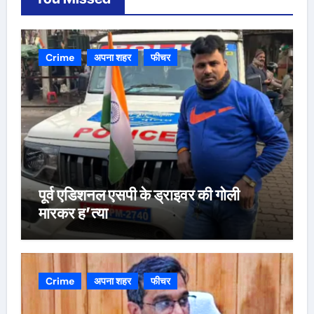
Crime
अपना शहर
फीचर
पूर्व एडिशनल एसपी के ड्राइवर की गोली
मारकर ह’त्या
Crime
अपना शहर
फीचर