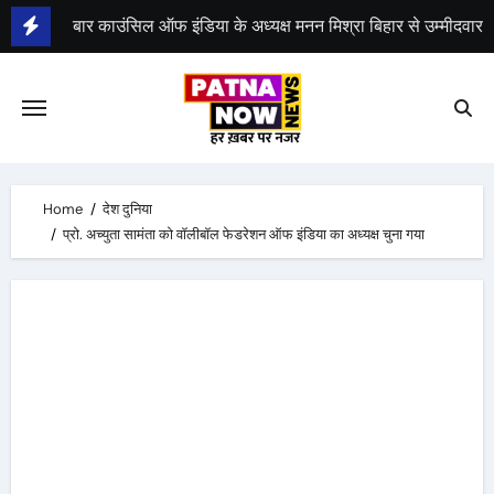
Skip
to
भीम सेना का भारत बंद, राजद का बंद को समर्थन
content
Home
देश दुनिया
प्रो. अच्युता सामंता को वॉलीबॉल फेडरेशन ऑफ इंडिया का अध्यक्ष चुना गया