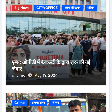
Big News
CITY/OFFICE
काम की ख़बर
फीचर
एम्स: ओपीडी में फैकल्टी के द्वारा शुरू की गई
सेवाएं
dnv md
Aug 19, 2024
Crime
अपना शहर
फीचर