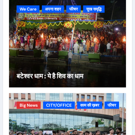
We Care
अपना शहर
फीचर
सुख समृद्धि
बटेश्वर धाम : ये है शिव का धाम
Big News
CITY/OFFICE
काम की ख़बर
फीचर