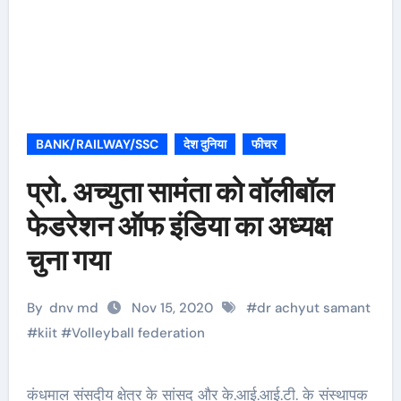
BANK/RAILWAY/SSC
देश दुनिया
फीचर
प्रो. अच्युता सामंता को वॉलीबॉल
फेडरेशन ऑफ इंडिया का अध्यक्ष
चुना गया
By
dnv md
Nov 15, 2020
#
dr achyut samant
#
kiit
#
Volleyball federation
कंधमाल संसदीय क्षेत्र के सांसद और के.आई.आई.टी. के संस्थापक