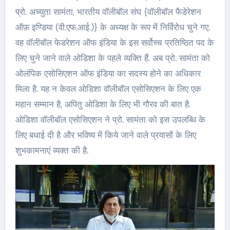
प्रो. अच्युता सामंता, भारतीय वॉलीबॉल संघ {वॉलीबॉल फैडेरेशन
ऑफ़ इण्डिया (वी.एफ.आई.)} के अध्यक्ष के रूप में निर्विरोध चुने गए.
वह वॉलीबॉल फेडरेशन ऑफ इंडिया के इस सर्वोच्च प्रतिष्ठित पद के
लिए चुने जाने वाले ओडिशा के पहले व्यक्ति हैं. अब प्रो. सामंता को
ओलंपिक एसोसिएशन ऑफ इंडिया का सदस्य होने का अधिकार
मिला है. यह न केवल ओडिशा वॉलीबॉल एसोसिएशन के लिए एक
महान सम्मान है, अपितु ओडिशा के लिए भी गौरव की बात है.
ओडिशा वॉलीबॉल एसोसिएशन ने प्रो. सामंता को इस उपलब्धि के
लिए बधाई दी है और भविष्य में किये जाने वाले प्रयासों के लिए
शुभकामनाएं व्यक्त की है.