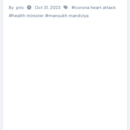
By
pnc
Oct 31, 2023
#
corona heart attack
#
health minister
#
mansukh mandviya