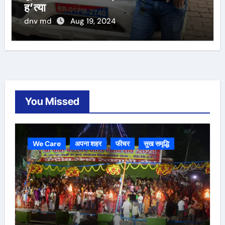
ह’त्या
dnv md
Aug 19, 2024
You Missed
We Care
अपना शहर
फीचर
सुख समृद्धि