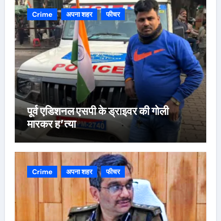
Crime
अपना शहर
फीचर
पूर्व एडिशनल एसपी के ड्राइवर की गोली
मारकर ह’त्या
Crime
अपना शहर
फीचर