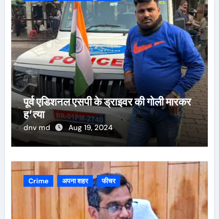
पूर्व एडिशनल एसपी के ड्राइवर की गोली मारकर
ह’त्या
dnv md
Aug 19, 2024
Crime
अपना शहर
फीचर