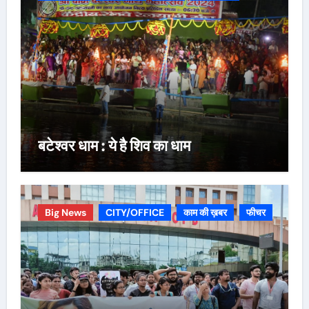
बटेश्वर धाम : ये है शिव का धाम
Big News
CITY/OFFICE
काम की ख़बर
फीचर