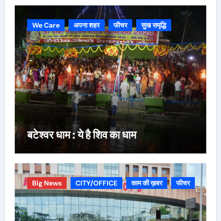
We Care
अपना शहर
फीचर
सुख समृद्धि
बटेश्वर धाम : ये है शिव का धाम
Big News
CITY/OFFICE
काम की ख़बर
फीचर