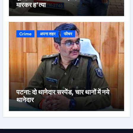
मारकर ह’त्या
Crime
अपना शहर
फीचर
पटना: दो थानेदार सस्पेंड, चार थानों में नये
थानेदार