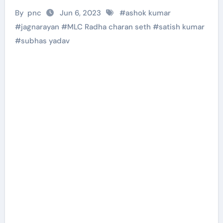
By
pnc
Jun 6, 2023
#
ashok kumar
#
jagnarayan
#
MLC Radha charan seth
#
satish kumar
#
subhas yadav