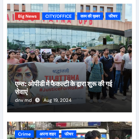
Big News
CITY/OFFICE
काम की ख़बर
फीचर
एम्स: ओपीडी में फैकल्टी के द्वारा शुरू की गई
सेवाएं
dnv md
Aug 19, 2024
Crime
अपना शहर
फीचर