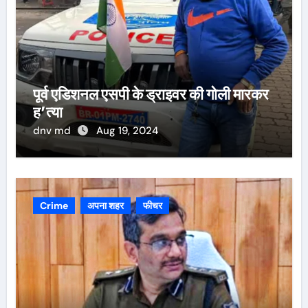
पूर्व एडिशनल एसपी के ड्राइवर की गोली मारकर
ह’त्या
dnv md
Aug 19, 2024
Crime
अपना शहर
फीचर