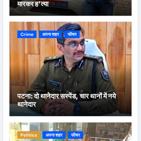
मारकर ह’त्या
Crime
अपना शहर
फीचर
पटना: दो थानेदार सस्पेंड, चार थानों में नये
थानेदार
Politics
अपना शहर
फीचर