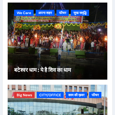
We Care
अपना शहर
फीचर
सुख समृद्धि
बटेश्वर धाम : ये है शिव का धाम
Big News
CITY/OFFICE
काम की ख़बर
फीचर