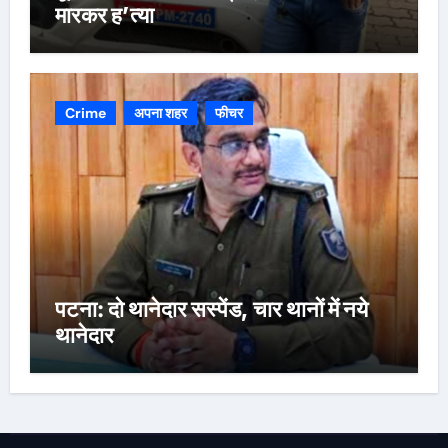
मारकर ह’त्या
Crime
अपना शहर
फीचर
पटना: दो थानेदार सस्पेंड, चार थानों में नये
थानेदार