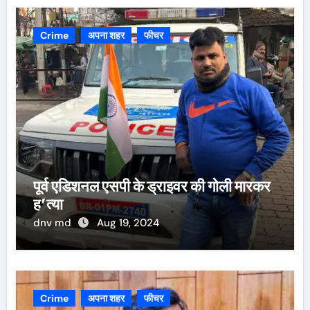
Crime
अपना शहर
फीचर
पूर्व एडिशनल एसपी के ड्राइवर की गोली मारकर
ह’त्या
dnv md
Aug 19, 2024
Crime
अपना शहर
फीचर