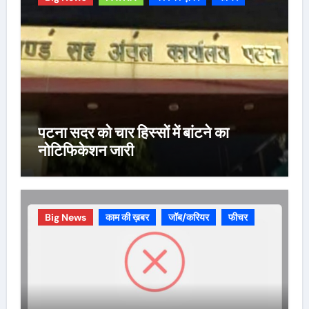
पटना सदर को चार हिस्सों में बांटने का
नोटिफिकेशन जारी
Big News
काम की ख़बर
जॉब/करियर
फीचर