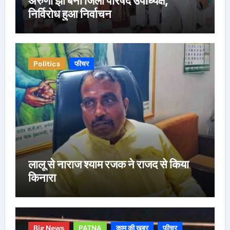
अरुणा झा बनी जिला परिषद उपाध्यक्ष,
निर्विरोध हुआ निर्वाचन
Politics
फीचर
लालू से नाराज श्याम रजक ने राजद से किया
किनारा
Big News
PATNA
काम की ख़बर
फीचर