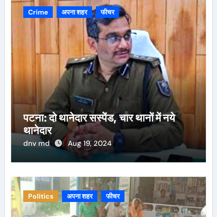
Crime
अपना शहर
फीचर
पटना: दो थानेदार सस्पेंड, चार थानों में नये
थानेदार
dnv md
Aug 19, 2024
Politics
अपना शहर
फीचर