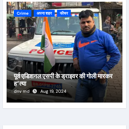
Crime
अपना शहर
फीचर
पूर्व एडिशनल एसपी के ड्राइवर की गोली मारकर
ह’त्या
dnv md
Aug 19, 2024