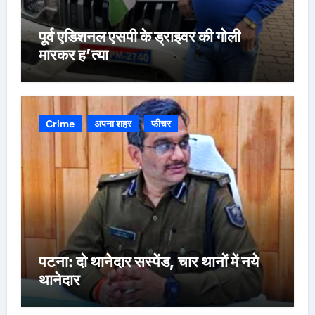
पूर्व एडिशनल एसपी के ड्राइवर की गोली
मारकर ह’त्या
Crime
अपना शहर
फीचर
पटना: दो थानेदार सस्पेंड, चार थानों में नये
थानेदार