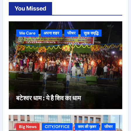
You Missed
We Care
अपना शहर
फीचर
सुख समृद्धि
बटेश्वर धाम : ये है शिव का धाम
Big News
CITY/OFFICE
काम की ख़बर
फीचर