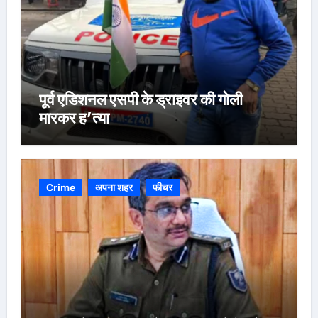
पूर्व एडिशनल एसपी के ड्राइवर की गोली
मारकर ह’त्या
Crime
अपना शहर
फीचर