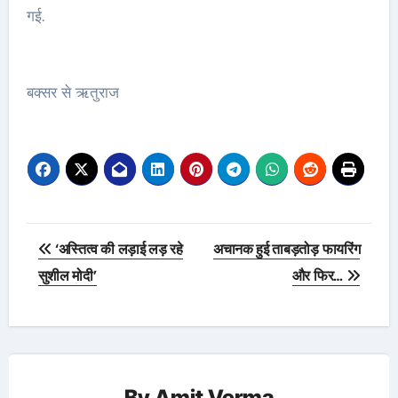
गई.
बक्सर से ऋतुराज
Post
‘अस्तित्व की लड़ाई लड़ रहे
अचानक हुई ताबड़तोड़ फायरिंग
navigation
सुशील मोदी’
और फिर…
By
Amit Verma