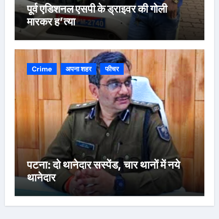
पूर्व एडिशनल एसपी के ड्राइवर की गोली
मारकर ह’त्या
Crime
अपना शहर
फीचर
पटना: दो थानेदार सस्पेंड, चार थानों में नये
थानेदार