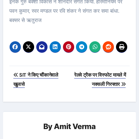
इनके गुरु बक्शी विकास ने शानदार संगत किया. हारमोनियम पर
पवन कुमार, स्वर मण्डल पर रवि शंकर ने संगत कर समा बांधा.
बक्सर से ऋतुराज
Post
SIT ने किए चौंकानेवाले
रेलवे ट्रैक पर विस्फोट मामले में
navigation
खुलासे
नक्सली गिरफ्तार
By
Amit Verma