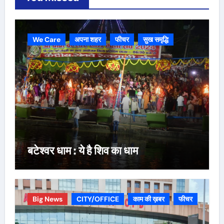
We Care
अपना शहर
फीचर
सुख समृद्धि
बटेश्वर धाम : ये है शिव का धाम
Big News
CITY/OFFICE
काम की ख़बर
फीचर