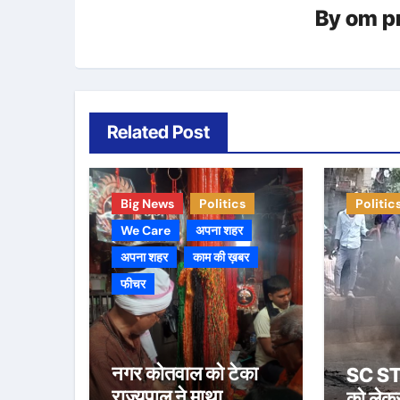
By
om p
Related Post
Big News
Politics
Politic
We Care
अपना शहर
अपना शहर
काम की ख़बर
फीचर
नगर कोतवाल को टेका
SC ST आ
राज्यपाल ने माथा
को लेक