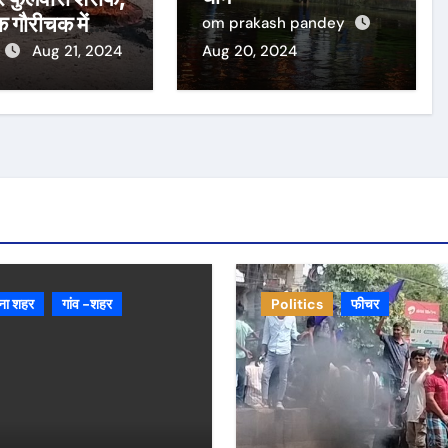
 गौरीचक में
om prakash pandey
ाम के दौरान
Aug 21, 2024
Aug 20, 2024
शन, आगजनी,
़
ना शहर
गांव -शहर
Politics
फीचर