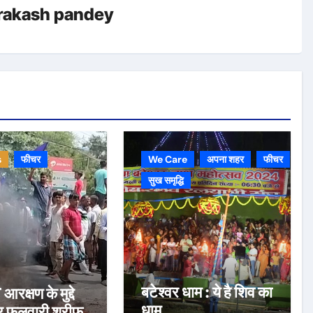
rakash pandey
s
फीचर
We Care
अपना शहर
फीचर
सुख समृद्धि
बटेश्वर धाम : ये है शिव का
रक्षण के मुद्दे
धाम
र फुलवारी शरीफ,