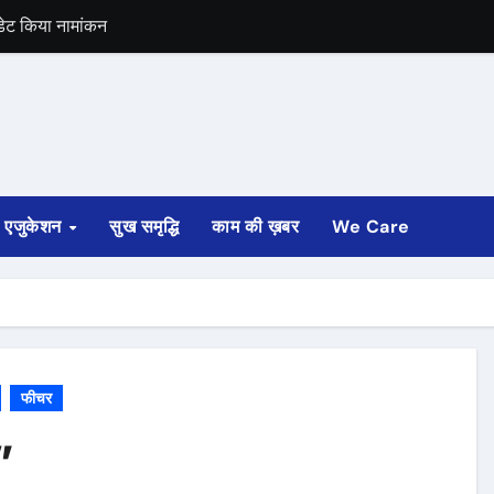
डेट किया नामांकन
ा
पए की लूट
रेणी की सुरक्षा मिली
श्रेणी की सुरक्षा मिली
एजुकेशन
सुख समृद्धि
काम की ख़बर
We Care
फीचर
”