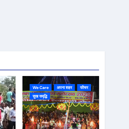
We Care
अपना शहर
फीचर
सुख समृद्धि