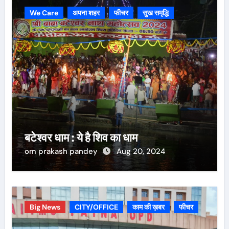
We Care
अपना शहर
फीचर
सुख समृद्धि
बटेश्वर धाम : ये है शिव का धाम
om prakash pandey
Aug 20, 2024
Big News
CITY/OFFICE
काम की ख़बर
फीचर