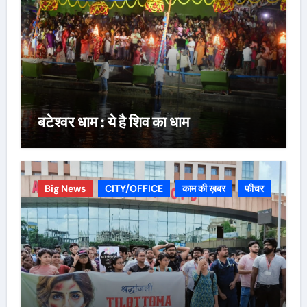
बटेश्वर धाम : ये है शिव का धाम
Big News
CITY/OFFICE
काम की ख़बर
फीचर