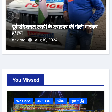
पूर्व एडिशनल एसपी के ड्राइवर की गोली मारकर
ह’त्या
dnv md
Aug 19, 2024
You Missed
We Care
अपना शहर
फीचर
सुख समृद्धि