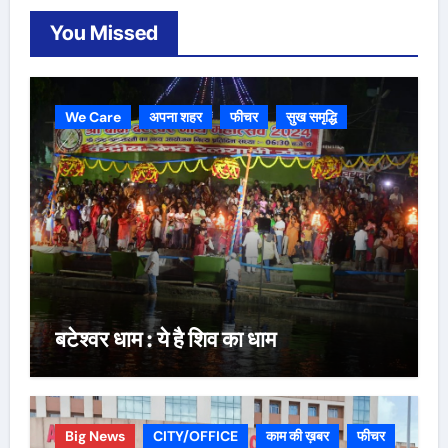
You Missed
We Care
अपना शहर
फीचर
सुख समृद्धि
बटेश्वर धाम : ये है शिव का धाम
Big News
CITY/OFFICE
काम की ख़बर
फीचर