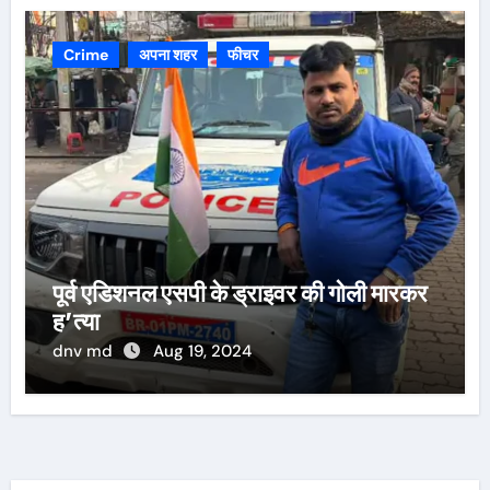
Crime
अपना शहर
फीचर
पूर्व एडिशनल एसपी के ड्राइवर की गोली मारकर
ह’त्या
dnv md
Aug 19, 2024