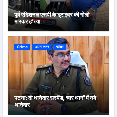
पूर्व एडिशनल एसपी के ड्राइवर की गोली
मारकर ह’त्या
Crime
अपना शहर
फीचर
पटना: दो थानेदार सस्पेंड, चार थानों में नये
थानेदार