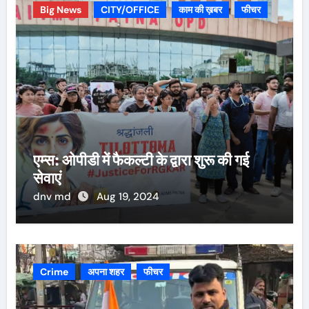
Big News
CITY/OFFICE
काम की ख़बर
फीचर
एम्स: ओपीडी में फैकल्टी के द्वारा शुरू की गई
सेवाएं
dnv md
Aug 19, 2024
Crime
अपना शहर
फीचर