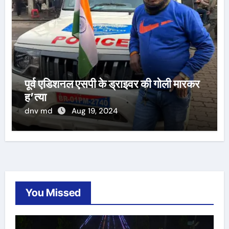
पूर्व एडिशनल एसपी के ड्राइवर की गोली मारकर
ह’त्या
dnv md
Aug 19, 2024
You Missed