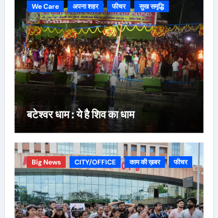
We Care
अपना शहर
फीचर
सुख समृद्धि
बटेश्वर धाम : ये है शिव का धाम
Big News
CITY/OFFICE
काम की ख़बर
फीचर