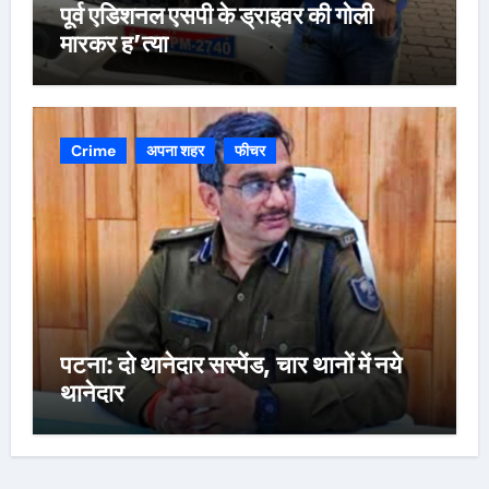
पूर्व एडिशनल एसपी के ड्राइवर की गोली
मारकर ह’त्या
Crime
अपना शहर
फीचर
पटना: दो थानेदार सस्पेंड, चार थानों में नये
थानेदार