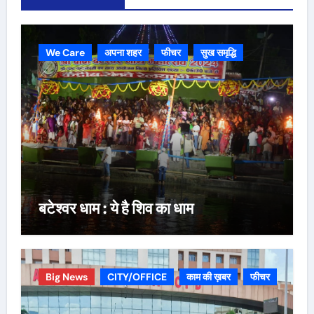
We Care
अपना शहर
फीचर
सुख समृद्धि
बटेश्वर धाम : ये है शिव का धाम
Big News
CITY/OFFICE
काम की ख़बर
फीचर