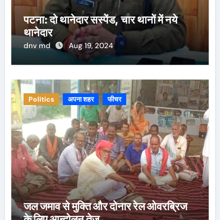
पटना: दो थानेदार सस्पेंड, चार थानों में नये
थानेदार
dnv md
Aug 19, 2024
Politics
अपना शहर
फीचर
जल जमाव से मुक्ति और दोनार रेल ओवरब्रिज
के लिए आन्दोलन तेज