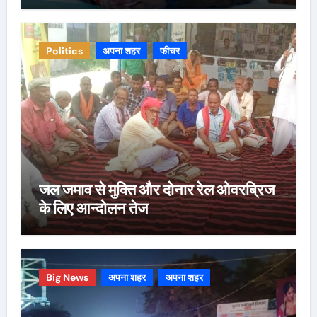
Politics
अपना शहर
फीचर
जल जमाव से मुक्ति और दोनार रेल ओवरब्रिज
के लिए आन्दोलन तेज
Big News
अपना शहर
अपना शहर