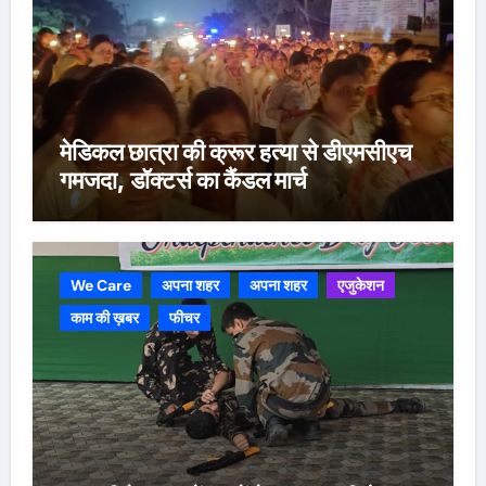
मेडिकल छात्रा की क्रूर हत्या से डीएमसीएच
गमजदा, डॉक्टर्स का कैंडल मार्च
We Care
अपना शहर
अपना शहर
एजुकेशन
काम की ख़बर
फीचर