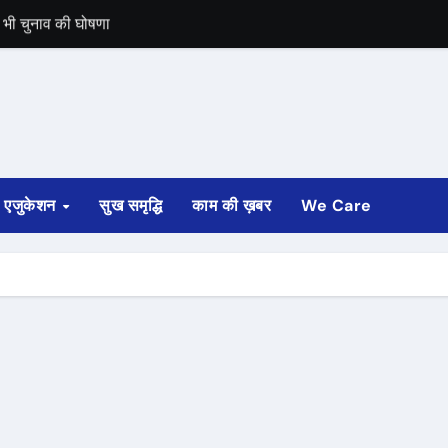
में भी चुनाव की घोषणा
 ट्रेन पटरी से उतरी
ी
्ता साफ
एजुकेशन
सुख समृद्धि
काम की ख़बर
We Care
ोड़ रुपए मंजूर किए
अगस्त तक होगी