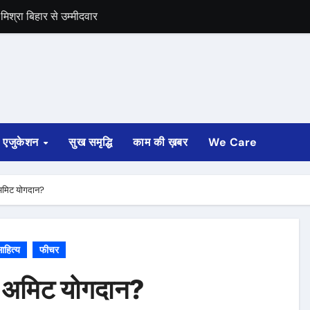
समर्थन
एजुकेशन
सुख समृद्धि
काम की ख़बर
We Care
 अमिट योगदान?
ाहित्य
फीचर
है अमिट योगदान?