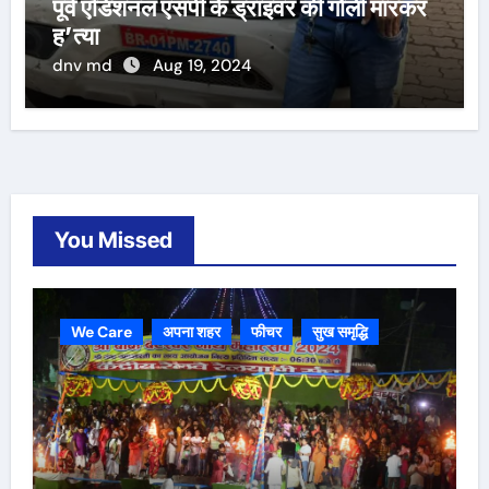
पूर्व एडिशनल एसपी के ड्राइवर की गोली मारकर
ह’त्या
dnv md
Aug 19, 2024
You Missed
We Care
अपना शहर
फीचर
सुख समृद्धि