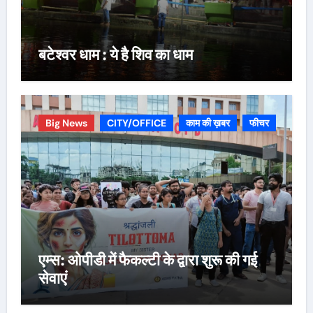
बटेश्वर धाम : ये है शिव का धाम
Big News
CITY/OFFICE
काम की ख़बर
फीचर
एम्स: ओपीडी में फैकल्टी के द्वारा शुरू की गई
सेवाएं