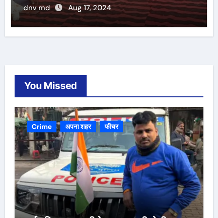
dnv md
Aug 17, 2024
You Missed
Crime
अपना शहर
फीचर