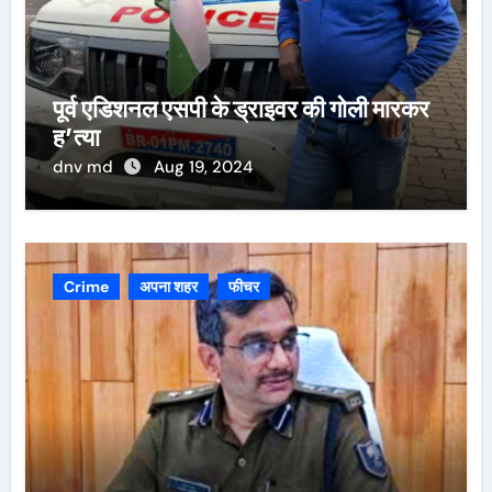
पूर्व एडिशनल एसपी के ड्राइवर की गोली मारकर
ह’त्या
dnv md
Aug 19, 2024
Crime
अपना शहर
फीचर