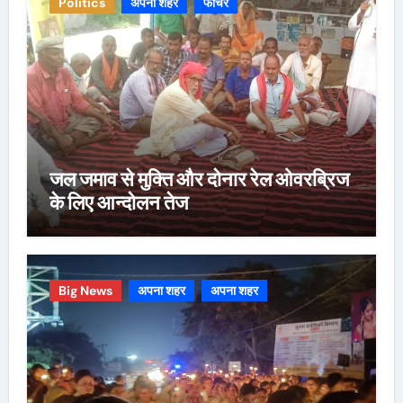
Politics
अपना शहर
फीचर
जल जमाव से मुक्ति और दोनार रेल ओवरब्रिज
के लिए आन्दोलन तेज
Big News
अपना शहर
अपना शहर