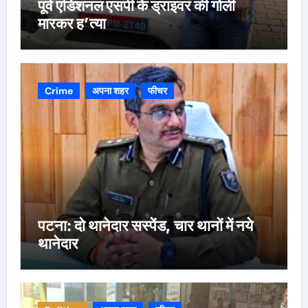
पूर्व एडिशनल एसपी के ड्राइवर की गोली
मारकर ह’त्या
Crime
अपना शहर
फीचर
पटना: दो थानेदार सस्पेंड, चार थानों में नये
थानेदार