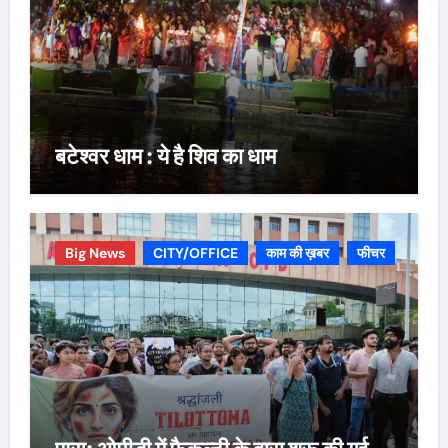
बटेश्वर धाम : ये है शिव का धाम
Big News
CITY/OFFICE
काम की ख़बर
फीचर