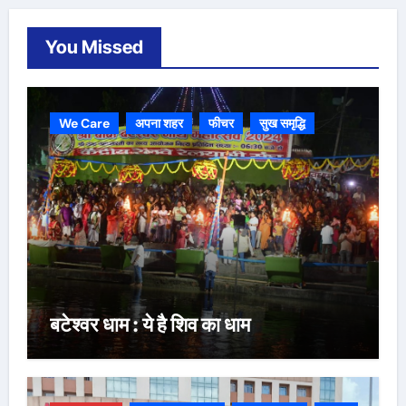
You Missed
We Care
अपना शहर
फीचर
सुख समृद्धि
बटेश्वर धाम : ये है शिव का धाम