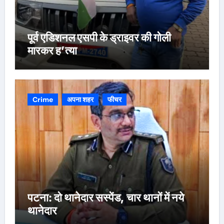
पूर्व एडिशनल एसपी के ड्राइवर की गोली
मारकर ह’त्या
Crime
अपना शहर
फीचर
पटना: दो थानेदार सस्पेंड, चार थानों में नये
थानेदार