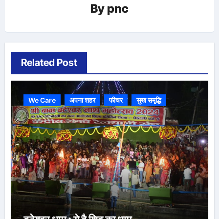
By
pnc
Related Post
We Care
अपना शहर
फीचर
सुख समृद्धि