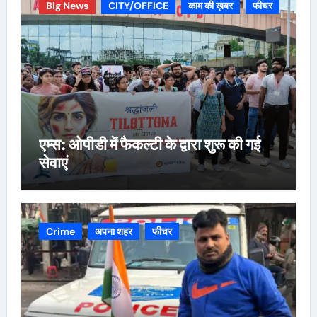
Big News
CITY/OFFICE
काम की ख़बर
फीचर
एम्स: ओपीडी में फैकल्टी के द्वारा शुरू की गई
सेवाएं
Crime
अपना शहर
फीचर