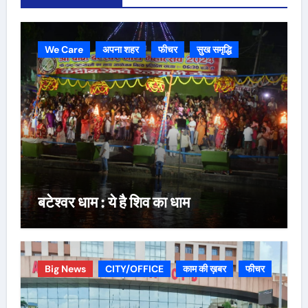
We Care
अपना शहर
फीचर
सुख समृद्धि
बटेश्वर धाम : ये है शिव का धाम
Big News
CITY/OFFICE
काम की ख़बर
फीचर