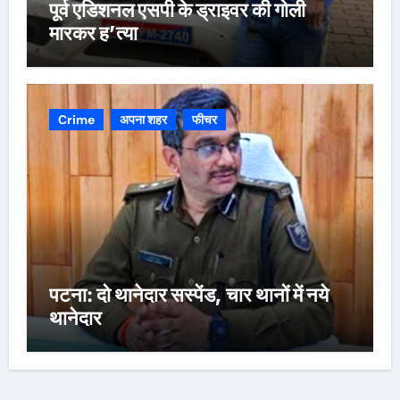
पूर्व एडिशनल एसपी के ड्राइवर की गोली
मारकर ह’त्या
Crime
अपना शहर
फीचर
पटना: दो थानेदार सस्पेंड, चार थानों में नये
थानेदार