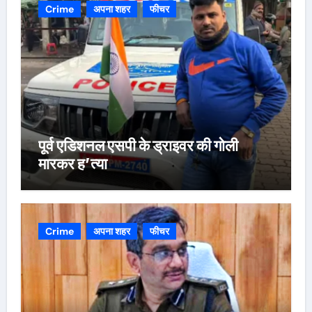
Crime
अपना शहर
फीचर
पूर्व एडिशनल एसपी के ड्राइवर की गोली
मारकर ह’त्या
Crime
अपना शहर
फीचर