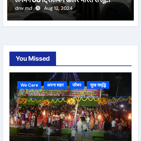
dnv md
Aug 12, 2024
You Missed
We Care
अपना शहर
फीचर
सुख समृद्धि