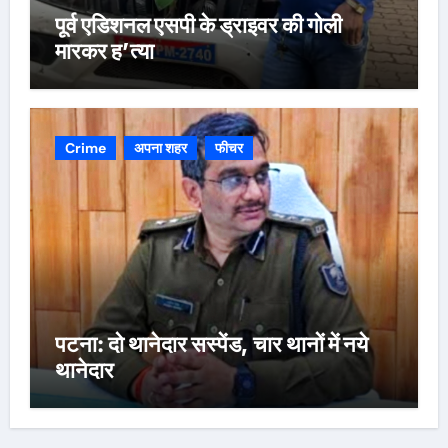
पूर्व एडिशनल एसपी के ड्राइवर की गोली
मारकर ह’त्या
Crime
अपना शहर
फीचर
पटना: दो थानेदार सस्पेंड, चार थानों में नये
थानेदार