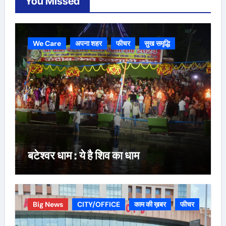
You Missed
We Care
अपना शहर
फीचर
सुख समृद्धि
बटेश्वर धाम : ये है शिव का धाम
Big News
CITY/OFFICE
काम की ख़बर
फीचर